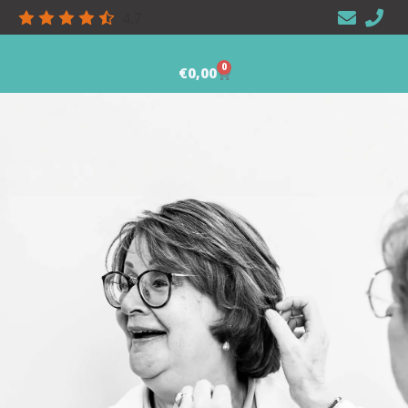
4.7
0
€
0,00