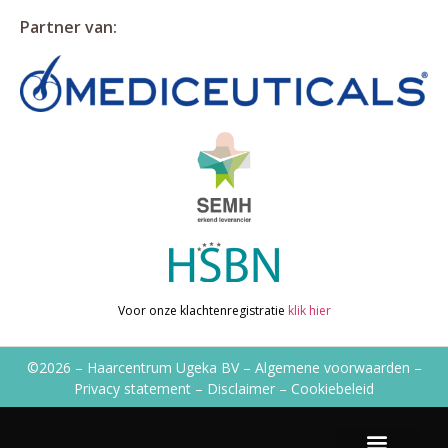
Partner van:
Voor onze klachtenregistratie
klik hier
©2026 – Haarcentrum Ugeka BV –
Algemene voorwaarden
–
Privacy statement
–
Disclaimer
–
Cookiebeleid