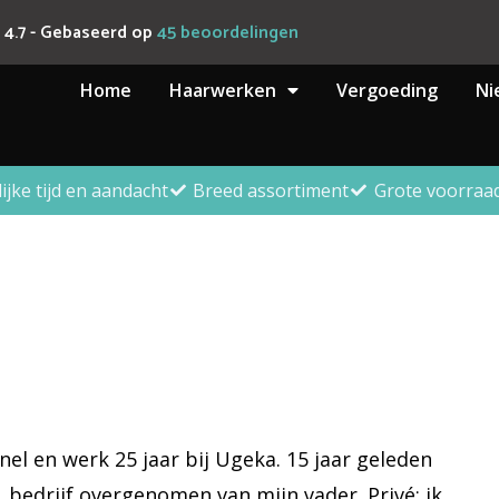
4.7
- Gebaseerd op
45
beoordelingen
Home
Haarwerken
Vergoeding
Ni
lijke tijd en aandacht
Breed assortiment
Grote voorraa
nel en werk 25 jaar bij Ugeka. 15 jaar geleden
 bedrijf overgenomen van mijn vader. Privé: ik