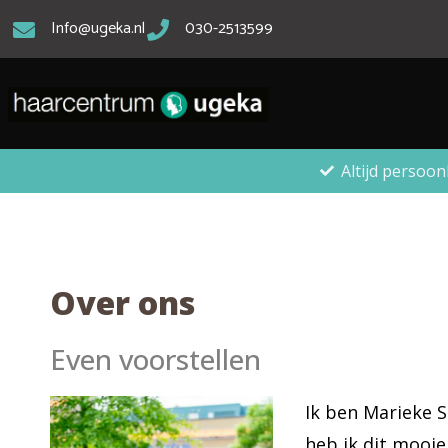
Info@ugeka.nl
030-2513599
Altijd persoon
Over ons
Even voorstellen
Ik ben Marieke S
heb ik dit mooie