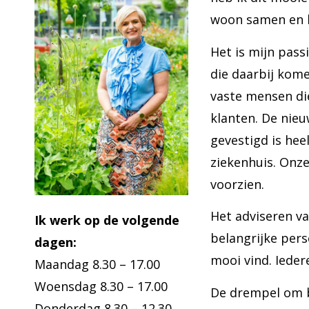
woon samen en 
Het is mijn passi
die daarbij kome
vaste mensen die
klanten. De nieu
gevestigd is hee
ziekenhuis.
Onze
voorzien.
Het adviseren v
Ik werk op de volgende
belangrijke pers
dagen:
mooi vind. Ieder
Maandag 8.30 – 17.00
Woensdag 8.30 – 17.00
De drempel om bi
Donderdag 8.30 – 12.30