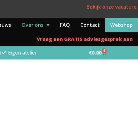
Bekijk onze vacature
euws
Over ons
FAQ
Contact
Webshop
Vraag een GRATIS adviesgesprek aan
0
d
Eigen atelier
€
0,00