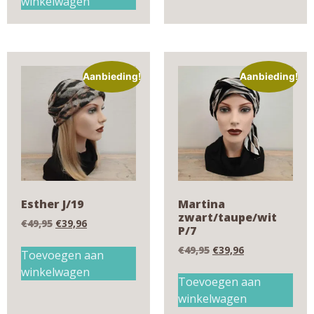
winkelwagen
Aanbieding!
Aanbieding!
Esther J/19
Martina
zwart/taupe/wit
€
49,95
€
39,96
P/7
€
49,95
€
39,96
Toevoegen aan
winkelwagen
Toevoegen aan
winkelwagen