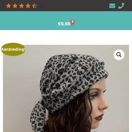
4.7
0
€
0,00
Aanbieding!