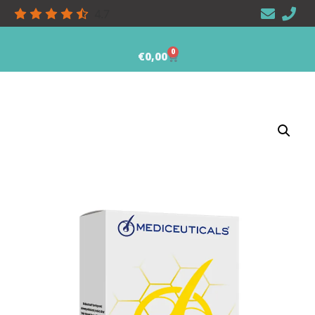
4.7
0
€
0,00