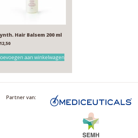
ynth. Hair Balsem 200 ml
12,50
oevoegen aan winkelwagen
Partner van: