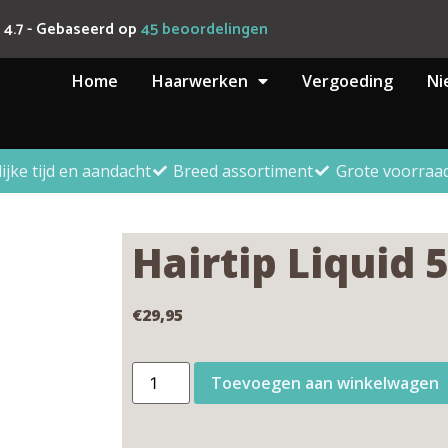
4.7
- Gebaseerd op
45
beoordelingen
Home
Haarwerken
Vergoeding
Ni
lijke tijd en aandacht
Breed assortiment
Grote voorraa
Hairtip Liquid 
€
29,95
Toevoegen aan winkelwagen