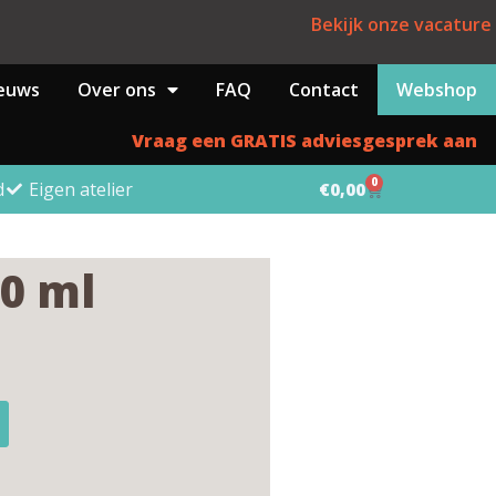
Bekijk onze vacature
euws
Over ons
FAQ
Contact
Webshop
Vraag een GRATIS adviesgesprek aan
0
d
Eigen atelier
€
0,00
50 ml