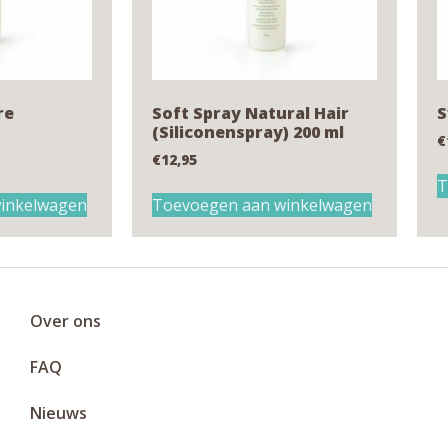
re
Soft Spray Natural Hair
S
(Siliconenspray) 200 ml
€
€
12,95
T
inkelwagen
Toevoegen aan winkelwagen
Over ons
FAQ
Nieuws