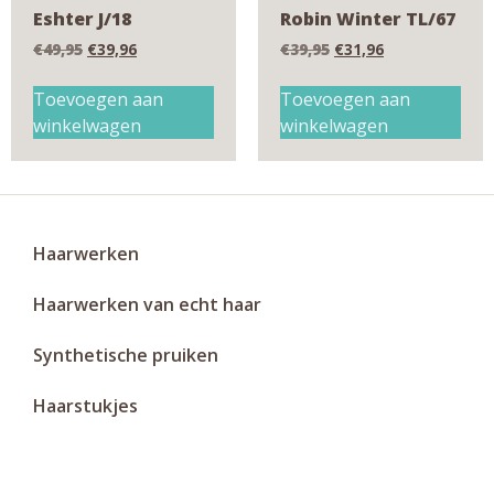
Eshter J/18
Robin Winter TL/67
€
49,95
€
39,96
€
39,95
€
31,96
Toevoegen aan
Toevoegen aan
winkelwagen
winkelwagen
Haarwerken
Haarwerken van echt haar
Synthetische pruiken
Haarstukjes