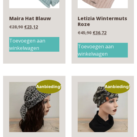
Maira Hat Blauw
Letizia Wintermuts
Roze
€
28,90
€
23,12
€
45,90
€
36,72
Toevoegen aan
Toevoegen aan
winkelwagen
winkelwagen
Aanbieding!
Aanbieding!