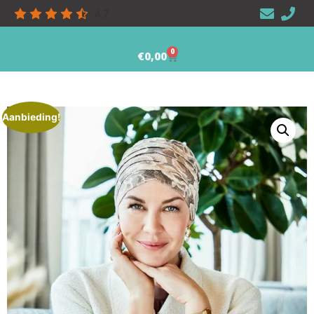
4.7
0
€
0,00
Aanbieding!