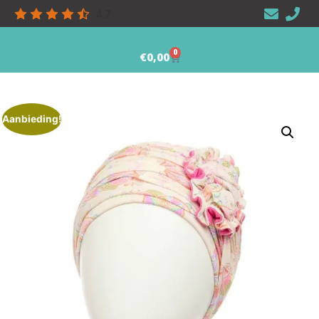
4.7
0
€
0,00
Aanbieding!