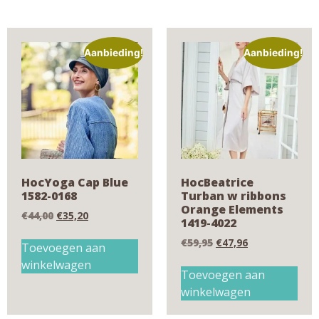
Aanbieding!
Aanbieding!
HocYoga Cap Blue
HocBeatrice
1582-0168
Turban w ribbons
Orange Elements
€
44,00
€
35,20
1419-4022
€
59,95
€
47,96
Toevoegen aan
winkelwagen
Toevoegen aan
winkelwagen