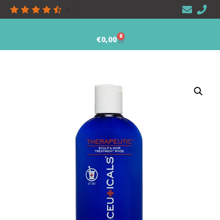
4.7
0
€
0,00