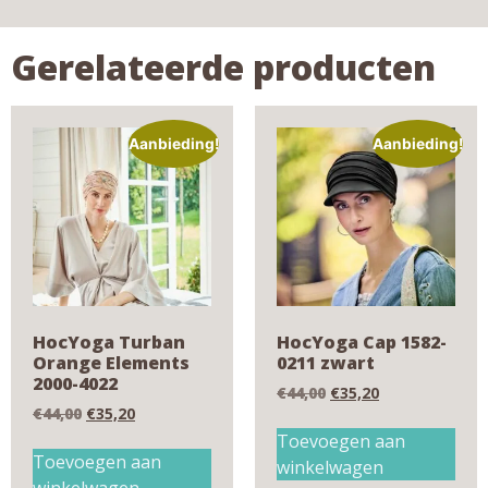
Gerelateerde producten
Aanbieding!
Aanbieding!
HocYoga Turban
HocYoga Cap 1582-
Orange Elements
0211 zwart
2000-4022
€
44,00
€
35,20
€
44,00
€
35,20
Toevoegen aan
Toevoegen aan
winkelwagen