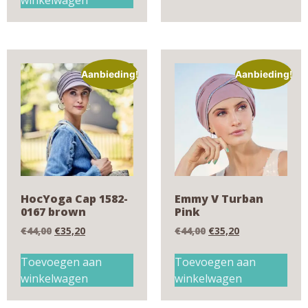
winkelwagen
Aanbieding!
Aanbieding!
HocYoga Cap 1582-
Emmy V Turban
0167 brown
Pink
€
44,00
€
35,20
€
44,00
€
35,20
Toevoegen aan
Toevoegen aan
winkelwagen
winkelwagen