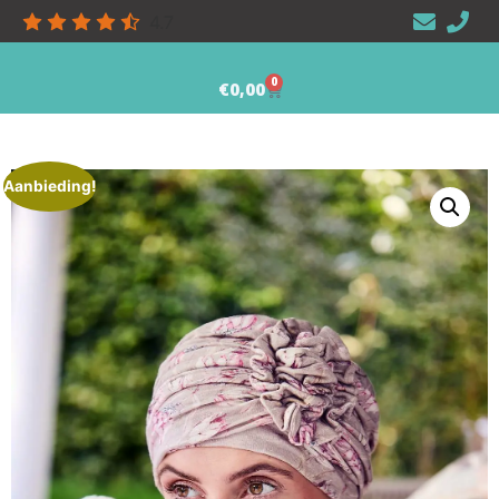
4.7
0
€
0,00
Aanbieding!