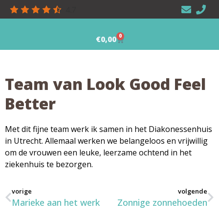
4.7
0
€
0,00
Team van Look Good Feel
Better
Met dit fijne team werk ik samen in het Diakonessenhuis
in Utrecht. Allemaal werken we belangeloos en vrijwillig
om de vrouwen een leuke, leerzame ochtend in het
ziekenhuis te bezorgen.
vorige
volgende
Marieke aan het werk
Zonnige zonnehoeden