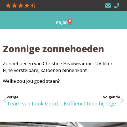
4.7
0
€
0,00
Zonnige zonnehoeden
Zonnehoeden van Christine Headwear met UV filter.
Fijne verstelbare, katoenen binnenkant.
Welke zou jou goed staan?
vorige
volgende
Team van Look Good Feel Better
Koffieochtend bij Ugeka / Boekpresentatie