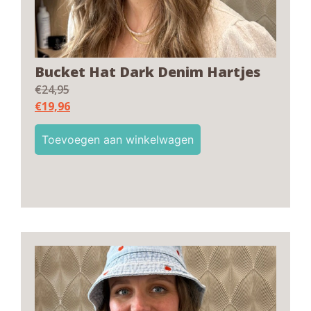
Bucket Hat Dark Denim Hartjes
€
24,95
€
19,96
Toevoegen aan winkelwagen