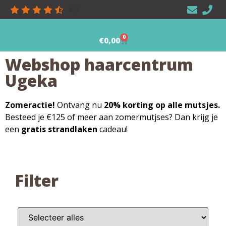
4.7
0
€
0,00
Webshop haarcentrum
Ugeka
Zomeractie!
Ontvang nu
20% korting op alle mutsjes.
Besteed je €125 of meer aan zomermutjses? Dan krijg je
een
gratis strandlaken
cadeau!
Filter