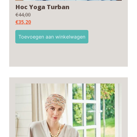
Hoc Yoga Turban
€
44,00
€
35,20
Toevoegen aan winkelwagen