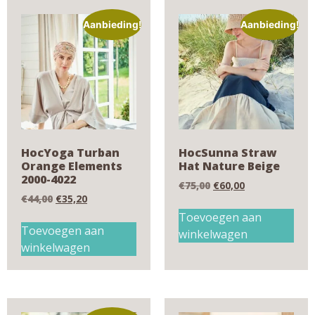
Aanbieding!
Aanbieding!
HocYoga Turban
HocSunna Straw
Orange Elements
Hat Nature Beige
2000-4022
€
75,00
€
60,00
€
44,00
€
35,20
Toevoegen aan
Toevoegen aan
winkelwagen
winkelwagen