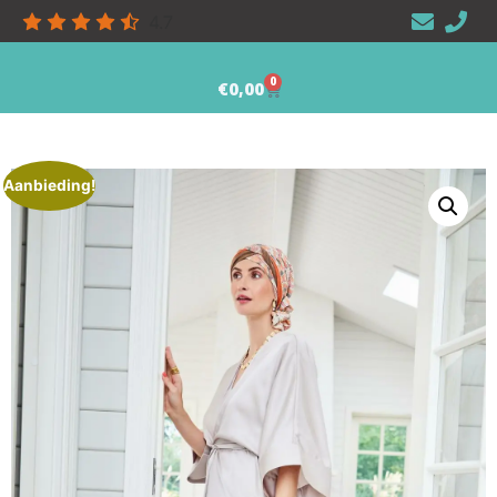
4.7
0
€
0,00
Aanbieding!