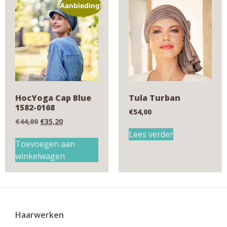
Aanbieding!
HocYoga Cap Blue
Tula Turban
1582-0168
€
54,00
€
44,00
€
35,20
Lees verder
Toevoegen aan
winkelwagen
Haarwerken